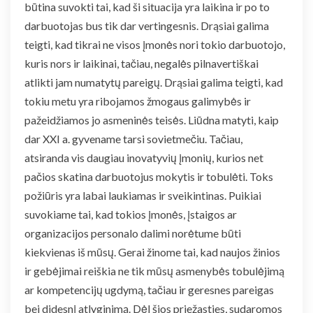
būtina suvokti tai, kad ši situacija yra laikina ir po to
darbuotojas bus tik dar vertingesnis. Drąsiai galima
teigti, kad tikrai ne visos įmonės nori tokio darbuotojo,
kuris nors ir laikinai, tačiau, negalės pilnavertiškai
atlikti jam numatytų pareigų. Drąsiai galima teigti, kad
tokiu metu yra ribojamos žmogaus galimybės ir
pažeidžiamos jo asmeninės teisės. Liūdna matyti, kaip
dar XXI a. gyvename tarsi sovietmečiu. Tačiau,
atsiranda vis daugiau inovatyvių įmonių, kurios net
pačios skatina darbuotojus mokytis ir tobulėti. Toks
požiūris yra labai laukiamas ir sveikintinas. Puikiai
suvokiame tai, kad tokios įmonės, įstaigos ar
organizacijos personalo dalimi norėtume būti
kiekvienas iš mūsų. Gerai žinome tai, kad naujos žinios
ir gebėjimai reiškia ne tik mūsų asmenybės tobulėjimą
ar kompetencijų ugdymą, tačiau ir geresnes pareigas
bei didesnį atlyginimą. Dėl šios priežasties, sudaromos