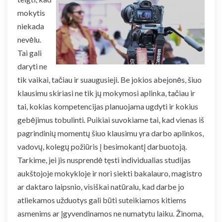
mokytis
niekada
nevėlu.
Tai gali
daryti ne
tik vaikai, tačiau ir suaugusieji. Be jokios abejonės, šiuo
klausimu skiriasi ne tik jų mokymosi aplinka, tačiau ir
tai, kokias kompetencijas planuojama ugdyti ir kokius
gebėjimus tobulinti. Puikiai suvokiame tai, kad vienas iš
pagrindinių momentų šiuo klausimu yra darbo aplinkos,
vadovų, kolegų požiūris į besimokantį darbuotoją.
Tarkime, jei jis nusprendė tęsti individualias studijas
aukštojoje mokykloje ir nori siekti bakalauro, magistro
ar daktaro laipsnio, visiškai natūralu, kad darbe jo
atliekamos užduotys gali būti suteikiamos kitiems
asmenims ar įgyvendinamos ne numatytu laiku. Žinoma,