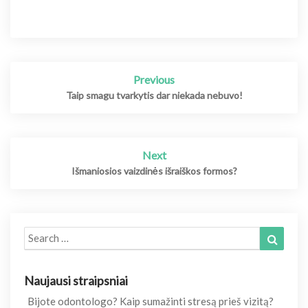
Post
Previous
navigation
Taip smagu tvarkytis dar niekada nebuvo!
Next
Išmaniosios vaizdinės išraiškos formos?
Search
Search
for:
Naujausi straipsniai
Bijote odontologo? Kaip sumažinti stresą prieš vizitą?