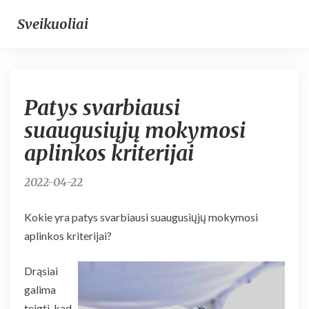
Sveikuoliai
Patys
Patys svarbiausi
svarbiausi
suaugusiųjų
suaugusiųjų mokymosi
mokymosi
aplinkos kriterijai
aplinkos
kriterijai
2022-04-22
Kokie yra patys svarbiausi suaugusiųjų mokymosi
aplinkos kriterijai?
Drąsiai
galima
teigti, kad