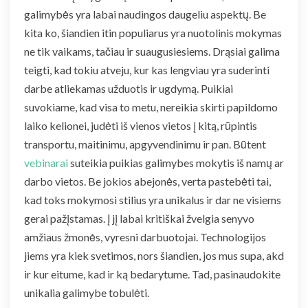
galimybės yra labai naudingos daugeliu aspektų. Be
kita ko, šiandien itin populiarus yra nuotolinis mokymas
ne tik vaikams, tačiau ir suaugusiesiems. Drąsiai galima
teigti, kad tokiu atveju, kur kas lengviau yra suderinti
darbe atliekamas užduotis ir ugdymą. Puikiai
suvokiame, kad visa to metu, nereikia skirti papildomo
laiko kelionei, judėti iš vienos vietos į kitą, rūpintis
transportu, maitinimu, apgyvendinimu ir pan. Būtent
vebinarai
suteikia puikias galimybes mokytis iš namų ar
darbo vietos. Be jokios abejonės, verta pastebėti tai,
kad toks mokymosi stilius yra unikalus ir dar ne visiems
gerai pažįstamas. Į jį labai kritiškai žvelgia senyvo
amžiaus žmonės, vyresni darbuotojai. Technologijos
jiems yra kiek svetimos, nors šiandien, jos mus supa, akd
ir kur eitume, kad ir ką bedarytume. Tad, pasinaudokite
unikalia galimybe tobulėti.