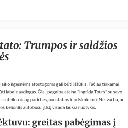
Ingrida
tato: Trumpos ir saldžios
Tours
pristato:
ės
Trumpos
ir
saldžios
savaitgalio
kelionės
laiko ilgesnėms atostogoms gali būti iššūkis. Tačiau tinkamai
ti labai naudingas. Čia į pagalbą ateina "Ingrida Tours" su savo
 suteikia daug patirties, nuostabos ir prisiminimų. Nesvarbu, ar
os kelionės autobusu, jūsų visada laukia nuotykis.
ktuvu: greitas pabėgimas į