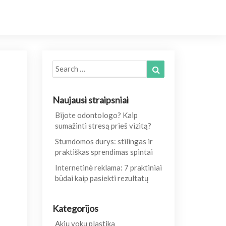
Search
Search
for:
Naujausi straipsniai
Bijote odontologo? Kaip
sumažinti stresą prieš vizitą?
Stumdomos durys: stilingas ir
praktiškas sprendimas spintai
Internetinė reklama: 7 praktiniai
būdai kaip pasiekti rezultatų
Kategorijos
Akių vokų plastika