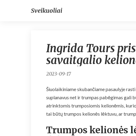
Sveikuoliai
Ingrida Tours pris
savaitgalio kelion
2023-09-17
Šiuolaikiniame skubančiame pasaulyje rasti 
suplanavus net ir trumpas pabėgimas gali bū
atrinktomis trumposiomis kelionėmis, kurios
tai būtų trumpos kelionės lėktuvu, ar trump
Trumpos kelionės lė