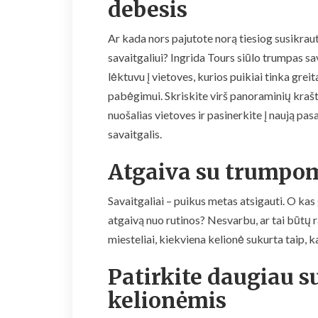
debesis
Ar kada nors pajutote norą tiesiog susikrauti
savaitgaliui? Ingrida Tours siūlo trumpas sa
lėktuvu į vietoves, kurios puikiai tinka gre
pabėgimui. Skriskite virš panoraminių krašt
nuošalias vietoves ir pasinerkite į naują pasaul
savaitgalis.
Atgaiva su trumpom
Savaitgaliai – puikus metas atsigauti. O kas g
atgaivą nuo rutinos? Nesvarbu, ar tai būtų 
miesteliai, kiekviena kelionė sukurta taip, 
Patirkite daugiau 
kelionėmis