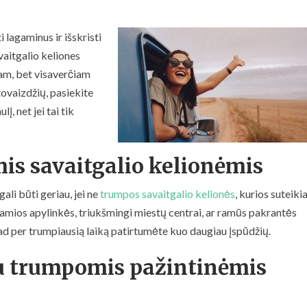
 lagaminus ir išskristi
vaitgalio keliones
itam, bet visaverčiam
ovaizdžių, pasiekite
į, net jei tai tik
is savaitgalio kelionėmis
ali būti geriau, jei ne
trumpos savaitgalio kelionės
, kurios suteiki
ramios apylinkės, triukšmingi miestų centrai, ar ramūs pakrantės
kad per trumpiausią laiką patirtumėte kuo daugiau įspūdžių.
su trumpomis pažintinėmis