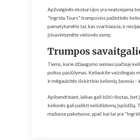
Apžvalginės ekskursijos yra neatsiejama bet 
"Ingrida Tours" trumposios pažintinės kelio
pamatytumėte tai, kas svarbiausia, ir nesi
įsisavintumėte vietovės esmę.
Trumpos savaitgali
Tiems, kurie džiaugsmo semiasi pačioje kel
puikus pasiūlymas. Keliaukite vaizdingais m
ir mėgaukitės išskirtiniu kelionių žavesiu – i
Apibendrinant, laikas gali būti ribotas, bet 
kelionės gali palikti neišdildomų įspūdžių. Ta
mažuose paketuose, ypač kai tai yra "Ingri