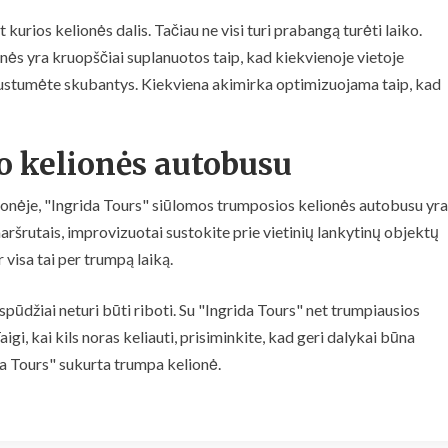
kurios kelionės dalis. Tačiau ne visi turi prabangą turėti laiko.
nės yra kruopščiai suplanuotos taip, kad kiekvienoje vietoje
jaustumėte skubantys. Kiekviena akimirka optimizuojama taip, kad
o kelionės autobusu
ionėje, "Ingrida Tours" siūlomos trumposios kelionės autobusu yra
aršrutais, improvizuotai sustokite prie vietinių lankytinų objektų
r visa tai per trumpą laiką.
įspūdžiai neturi būti riboti. Su "Ingrida Tours" net trumpiausios
igi, kai kils noras keliauti, prisiminkite, kad geri dalykai būna
da Tours" sukurta trumpa kelionė.